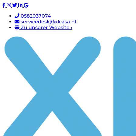
0582037074
servicedesk@xlcasa.nl
Zu unserer Website ›