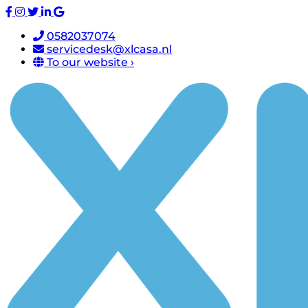
0582037074
servicedesk@xlcasa.nl
To our website ›